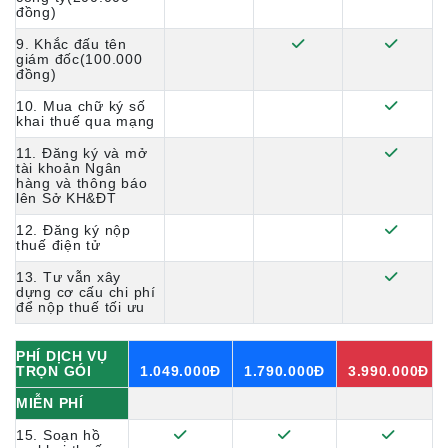
đồng)
9. Khắc đấu tên
giám đốc(100.000
đồng)
10. Mua chữ ký số
khai thuế qua mạng
11. Đăng ký và mở
tài khoản Ngân
hàng và thông báo
lên Sở KH&ĐT
12. Đăng ký nộp
thuế điện tử
13. Tư vẫn xây
dựng cơ cấu chi phí
để nộp thuế tối ưu
PHÍ DỊCH VỤ
TRỌN GÓI
1.049.000Đ
1.790.000Đ
3.990.000Đ
MIỄN PHÍ
15. Soạn hồ