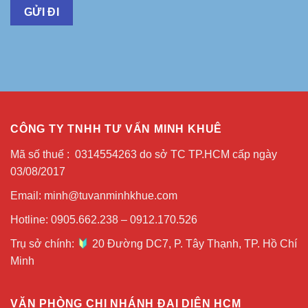
CÔNG TY TNHH TƯ VẤN MINH KHUÊ
Mã số thuế : 0314554263 do sở TC TP.HCM cấp ngày
03/08/2017
Email: minh@tuvanminhkhue.com
Hotline: 0905.662.238 – 0912.170.526
Trụ sở chính:
20 Đường DC7, P. Tây Thạnh, TP. Hồ Chí
Minh
VĂN PHÒNG CHI NHÁNH ĐẠI DIỆN HCM