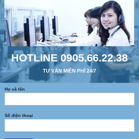
HOTLINE 0905.66.22.38
TƯ VẤN MIỄN PHÍ 24/7
Họ và tên
Số điện thoại