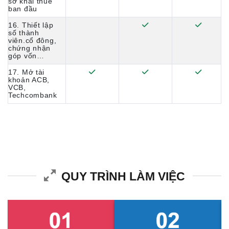
sơ khai thuế
ban đầu
16. Thiết lập
số thành
viên.cổ đông,
chứng nhận
góp vốn…
17. Mở tài
khoản ACB,
VCB,
Techcombank
QUY TRÌNH LÀM VIỆC