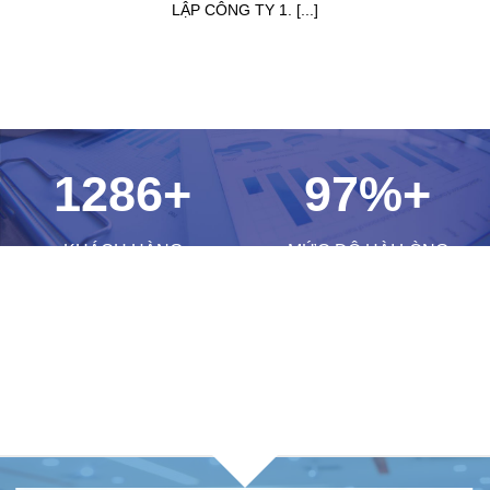
LẬP CÔNG TY 1. [...]
1286
+
97
%+
KHÁCH HÀNG
MỨC ĐỘ HÀI LÒNG
10
+
60
+
NĂM KINH NGHIỆM
CHUYÊN GIA