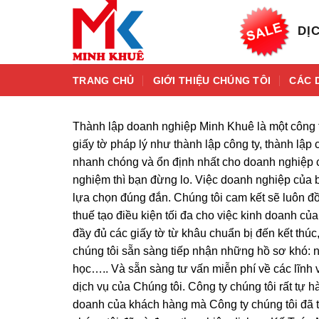
Bỏ
qua
DỊC
nội
dung
TRANG CHỦ
GIỚI THIỆU CHÚNG TÔI
CÁC 
Thành lập doanh nghiệp Minh Khuê là một công ty
giấy tờ pháp lý như thành lập công ty, thành lậ
nhanh chóng và ổn định nhất cho doanh nghiệp c
nghiệm thì bạn đừng lo. Việc doanh nghiệp của b
lựa chọn đúng đắn. Chúng tôi cam kết sẽ luôn đồ
thuế tạo điều kiện tối đa cho việc kinh doanh củ
đầy đủ các giấy tờ từ khâu chuẩn bị đến kết thúc
chúng tôi sẵn sàng tiếp nhận những hồ sơ khó: n
học….. Và sẵn sàng tư vấn miễn phí về các lĩnh
dịch vụ của Chúng tôi. Công ty chúng tôi rất tự
doanh của khách hàng mà Công ty chúng tôi đã th