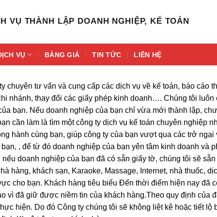
H VỤ THÀNH LẬP DOANH NGHIỆP, KẾ TOÁN
DỊCH VỤ
BẢNG GIÁ
TIN TỨC
LIÊN HỆ
 chuyên tư vấn và cung cấp các dịch vụ về kế toán, báo cáo thu
p chi nhánh, thay đổi các giấy phép kinh doanh…. Chúng tôi luôn
ủa bạn. Nếu doanh nghiệp của bạn chỉ vừa mới thành lập, chưa
ạn cần làm là tìm một công ty dịch vụ kế toán chuyên nghiệp nh
ng hành cùng bạn, giúp công ty của bạn vượt qua các trở ngại v
a bạn, , để từ đó doanh nghiệp của bạn yên tâm kinh doanh và p
, nếu doanh nghiệp của bạn đã có sẵn giấy tờ, chúng tôi sẽ sẵn 
hà hàng, khách sạn, Karaoke, Massage, Internet, nhà thuốc, dịc
 vực cho bạn. Khách hàng tiêu biểu Đến thời điểm hiện nay đã
 hào vì đã giữ được niềm tin của khách hàng.Theo quy định của 
ực hiện. Do đó Công ty chúng tôi sẽ không liệt kê hoặc tiết lộ