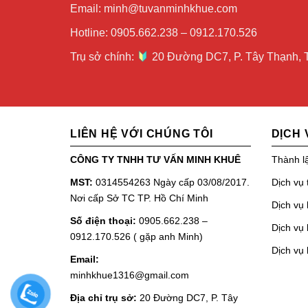
Email: minh@tuvanminhkhue.com
Hotline: 0905.662.238 – 0912.170.526
Trụ sở chính:
20 Đường DC7, P. Tây Thạnh, T
LIÊN HỆ VỚI CHÚNG TÔI
DỊCH 
CÔNG TY TNHH TƯ VẤN MINH KHUÊ
Thành l
MST:
0314554263 Ngày cấp 03/08/2017.
Dịch vụ 
Nơi cấp Sở TC TP. Hồ Chí Minh
Dịch vụ 
Số điện thoại:
0905.662.238 –
Dịch vụ 
0912.170.526 ( gặp anh Minh)
Dịch vụ
Email:
minhkhue1316@gmail.com
Địa chỉ trụ sở:
20 Đường DC7, P. Tây