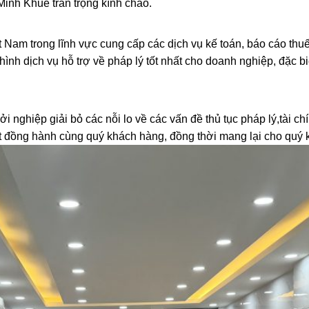
Minh Khuê trân trọng kính chào.
Nam trong lĩnh vực cung cấp các dịch vụ kế toán, báo cáo thuế 
hình dịch vụ hỗ trợ về pháp lý tốt nhất cho doanh nghiệp, đặc b
nghiệp giải bỏ các nỗi lo về các vấn đề thủ tục pháp lý,tài c
kết đồng hành cùng quý khách hàng, đồng thời mang lại cho quý