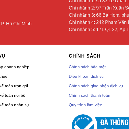
Chi nhánh 1: số 33 Lê Duẩn
Chi nhánh 2: 97 Trần Xuân
Chi nhánh 3: 66 Bà Hom, p
Chi nhánh 4: 242 Phạm Văn 
P. Hồ Chí Minh
Chi nhánh 5: 171 QL 22, Ấp T
VỤ
CHÍNH SÁCH
ập doanh nghiệp
Chính sách bảo mật
thuế
Điều khoản dịch vụ
kế toán trọn gói
Chính sách giao nhận dịch vụ
kế toán nội bộ
Chính sách thanh toán
 kế toán nhân sự
Quy trình làm việc