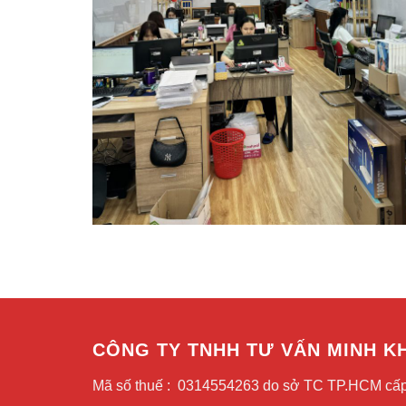
CÔNG TY TNHH TƯ VẤN MINH K
Mã số thuế : 0314554263 do sở TC TP.HCM cấp