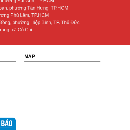
, phường Sài Gòn, TP.HCM
 Soạn, phường Tân Hưng, TP.HCM
hường Phú Lâm, TP.HCM
Đồng, phường Hiệp Bình, TP. Thủ Đức
rung, xã Củ Chi
MAP