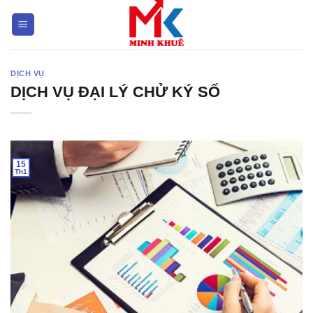
Bỏ
qua
nội
dung
DỊCH VỤ
DỊCH VỤ ĐẠI LÝ CHỬ KÝ SỐ
15
Th1