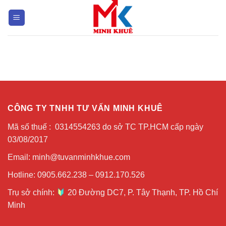
Bỏ
qua
nội
dung
CÔNG TY TNHH TƯ VẤN MINH KHUÊ
Mã số thuế : 0314554263 do sở TC TP.HCM cấp ngày
03/08/2017
Email: minh@tuvanminhkhue.com
Hotline: 0905.662.238 – 0912.170.526
Trụ sở chính:
20 Đường DC7, P. Tây Thạnh, TP. Hồ Chí
Minh